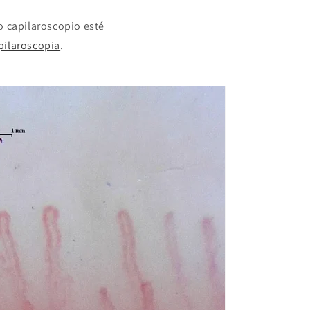
o capilaroscopio esté
pilaroscopia
.