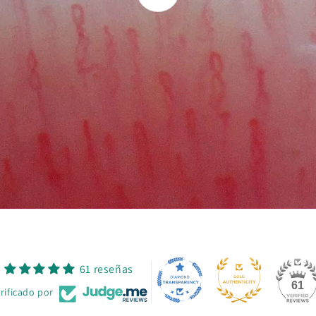
61 reseñas
61
rificado por