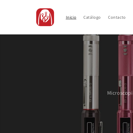
Ir
directamente
al contenido
Inicio
Catálogo
Contacto
Microscopi