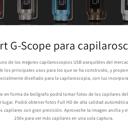
t G-Scope para capilaros
no de los mejores capilaroscopios USB asequibles del mercad
e los principales usos para los que se ha construido, y prop
ecialmente diseñado para la capilaroscopia, con luz incorpor
e en forma de bolígrafo podrá tomar fotos de los capilares de
r lugar. Podrá obtener fotos Full HD de alta calidad automát
os capilares con gran precisión. Aproveche la imagen ancha y 
250x para ver más capilares en una sola captura.